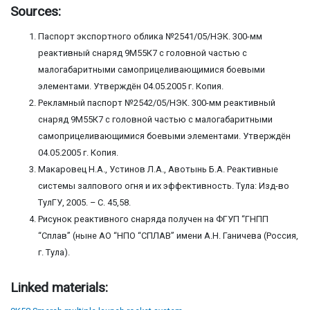
Sources:
Паспорт экспортного облика №2541/05/НЭК. 300-мм
реактивный снаряд 9М55К7 с головной частью с
малогабаритными самоприцеливающимися боевыми
элементами. Утверждён 04.05.2005 г. Копия.
Рекламный паспорт №2542/05/НЭК. 300-мм реактивный
снаряд 9М55К7 с головной частью с малогабаритными
самоприцеливающимися боевыми элементами. Утверждён
04.05.2005 г. Копия.
Макаровец Н.А., Устинов Л.А., Авотынь Б.А. Реактивные
системы залпового огня и их эффективность. Тула: Изд-во
ТулГУ, 2005. – С. 45,58.
Рисунок реактивного снаряда получен на ФГУП “ГНПП
“Сплав” (ныне АО “НПО “СПЛАВ” имени А.Н. Ганичева (Россия,
г. Тула).
Linked materials: