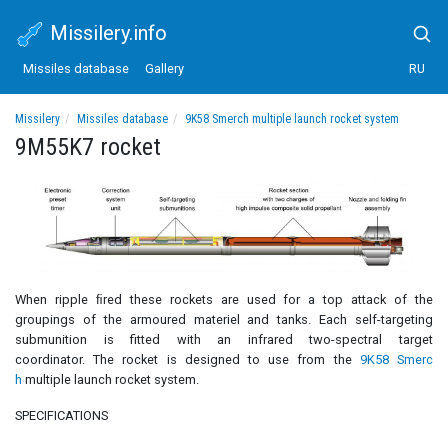
Missilery.info
Missiles database
Gallery
RU
Missilery
Missiles database
9K58 Smerch multiple launch rocket system
9M55K7 rocket
9M55K7 rocket
When ripple ﬁred these rockets are used for a top attack of the
groupings of the armoured materiel and tanks. Each self-targeting
submunition is fitted with an infrared two-spectral target
coordinator. The rocket is designed to use from the
9K58 Smerc
h
multiple launch rocket system.
SPECIFICATIONS