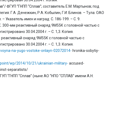
ав”/ ФГУП “ГНПП “Сплав”; составитель Е.М. Мартынов; под
гия: Г.А. Денежкин, Р.А. Кобылин, Г.И. Блинов. – Тула: ОАО
. – Указатель имен и наград: С. 186-199. – С. 9.
. 300-мм реактивный снаряд 9М55К с головной частью с
трировано 30.04.2004 г. – С. 1,3. Копия.
реактивный снаряд 9М55К с головной частью с
трировано 30.04.2004 г. – С. 1,3. Копия.
3-voyna-na-yugo-vostoke-onlayn-02072014-
hronika-sobytiy-
oint/wp/2014/10/21/ukrainian-military-
accused-
inst-separatists/
ГУП “ГНПП “Сплав” (ныне АО “НПО “СПЛАВ” имени А.Н.