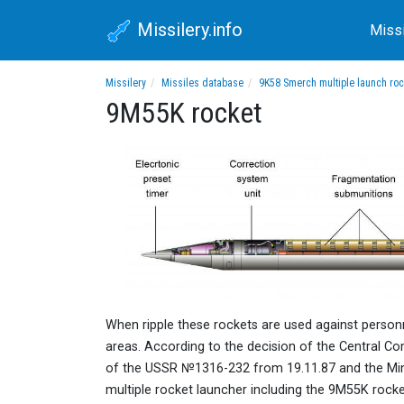
Missilery.info
Miss
Missilery
Missiles database
9K58 Smerch multiple launch ro
9M55K rocket
When ripple these rockets are used against person
areas. According to the decision of the Central C
of the USSR №1316-232 from 19.11.87 and the Mi
multiple rocket launcher including the 9M55K rocket