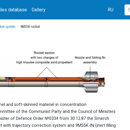
iles database
Gallery
RU
cket system
9M55K rocket
nel and soft-skinned materiel in concentration
ommittee of the Communist Party and the Council of Ministers
nister of Defence Order №0334 from 30.12.87 the Smerch
 with trajectory correction system and 9M55K-IN (inert filling