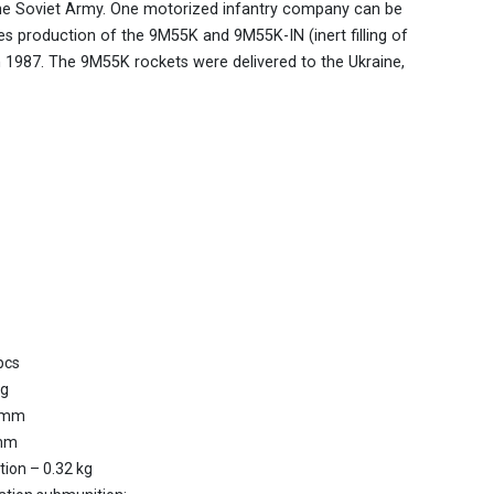
the Soviet Army. One motorized infantry company can be
 production of the 9M55K and 9M55K-IN (inert filling of
 1987. The 9M55K rockets were delivered to the Ukraine,
pcs
kg
9 mm
 mm
ion – 0.32 kg