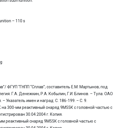
tion submunition:
nition – 110 s
kg
ав”/ ФГУП “ГНПП “Сплав”; составитель Е.М. Мартынов; под
гия: Г.А. Денежкин, Р.А. Кобылин, Г.И. Блинов. – Тула: ОАО
. – Указатель имен и наград: С. 186-199. – С. 9.
 на 300-мм реактивный снаряд 9М55К с головной частью с
истрирован 30.04.2004 г. Копия.
мм реактивный снаряд 9М55К с головной частью с
истрирован 30.04.2004 г. Копия.