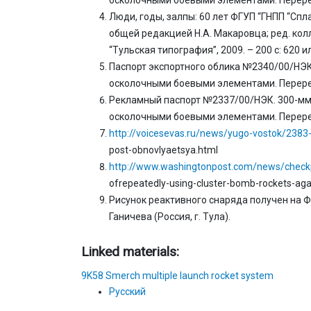
Люди, годы, залпы: 60 лет ФГУП “ГНПП “Спл
общей редакцией Н.А. Макаровца; ред. колле
“Тульская типография”, 2009. – 200 с: 620 ил
Паспорт экспортного облика №2340/00/НЭК
осколочными боевыми элементами. Перерегис
Рекламный паспорт №2337/00/НЭК. 300-мм 
осколочными боевыми элементами. Перерегис
http://voicesevas.ru/news/yugo-vostok/238
post-obnovlyaetsya.html
http://www.washingtonpost.com/news/checkp
ofrepeatedly-using-cluster-bomb-rockets-aga
Рисунок реактивного снаряда получен на Ф
Ганичева (Россия, г. Тула).
Linked materials:
9K58 Smerch multiple launch rocket system
Русский