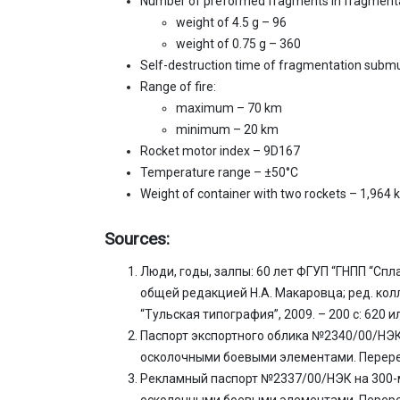
Number of preformed fragments in fragmenta
weight of 4.5 g – 96
weight of 0.75 g – 360
Self-destruction time of fragmentation submu
Range of fire:
maximum – 70 km
minimum – 20 km
Rocket motor index – 9D167
Temperature range – ±50°C
Weight of container with two rockets – 1,964 
Sources:
Люди, годы, залпы: 60 лет ФГУП “ГНПП “Спл
общей редакцией Н.А. Макаровца; ред. колле
“Тульская типография”, 2009. – 200 с: 620 ил
Паспорт экспортного облика №2340/00/НЭК
осколочными боевыми элементами. Перерег
Рекламный паспорт №2337/00/НЭК на 300-
осколочными боевыми элементами. Перерег